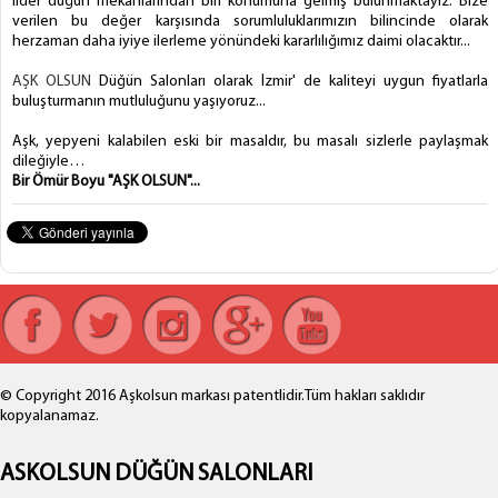
lider düğün mekanlarından biri konumuna gelmiş bulunmaktayız. Bize
verilen bu değer karşısında sorumluluklarımızın bilincinde olarak
herzaman daha iyiye ilerleme yönündeki kararlılığımız daimi olacaktır...
AŞK OLSUN
Düğün Salonları olarak İzmir' de kaliteyi uygun fiyatlarla
buluşturmanın mutluluğunu yaşıyoruz...
Aşk, yepyeni kalabilen eski bir masaldır, bu masalı sizlerle paylaşmak
dileğiyle…
Bir Ömür Boyu "AŞK OLSUN"...
© Copyright 2016 Aşkolsun markası patentlidir.Tüm hakları saklıdır
kopyalanamaz.
ASKOLSUN DÜĞÜN SALONLARI