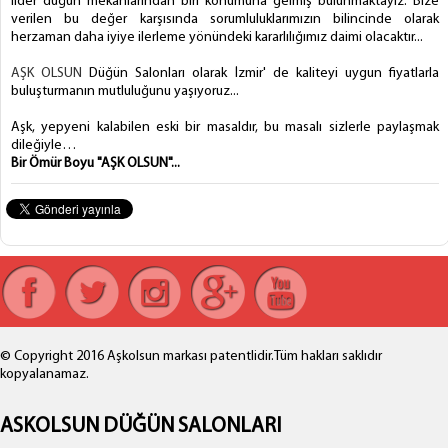
lider düğün mekanlarından biri konumuna gelmiş bulunmaktayız. Bize
verilen bu değer karşısında sorumluluklarımızın bilincinde olarak
herzaman daha iyiye ilerleme yönündeki kararlılığımız daimi olacaktır...
AŞK OLSUN
Düğün Salonları olarak İzmir' de kaliteyi uygun fiyatlarla
buluşturmanın mutluluğunu yaşıyoruz...
Aşk, yepyeni kalabilen eski bir masaldır, bu masalı sizlerle paylaşmak
dileğiyle…
Bir Ömür Boyu "AŞK OLSUN"...
© Copyright 2016 Aşkolsun markası patentlidir.Tüm hakları saklıdır
kopyalanamaz.
ASKOLSUN DÜĞÜN SALONLARI